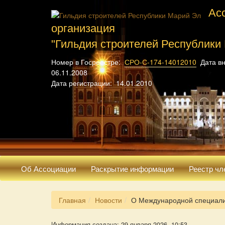
Ас
организация
"Гильдия строителей Республики
Номер в Госреестре:
СРО-С-174-14012010
Дата вн
06.11.2008
Дата регистрации: 14.01.2010
Об Ассоциации
Раскрытие информации
Реестр чл
Главная
Новости
О Международной специали
Информация создана: 29 января 2026, 10:53