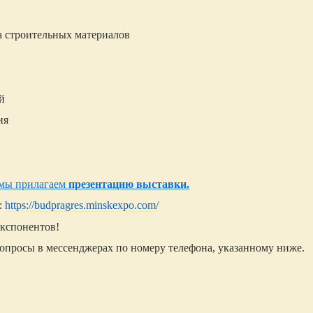
а строительных материалов
й
ия
 мы прилагаем
презентацию выставки.
:
https://budpragres.minskexpo.com/
экспонентов!
вопросы в мессенджерах по номеру телефона, указанному ниже.