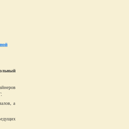
нной
больный
зайнеров
.
алов, а
 ведущих