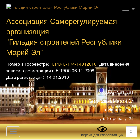
Ассоциация Саморегулируемая
организация
"Гильдия строителей Республики
Марий Эл"
Номер в Госреестре:
СРО-С-174-14012010
Дата внесения
записи о регистрации в ЕГРЮЛ 06.11.2008
Дата регистрации: 14.01.2010
(8362) 381-381
Республика Марий Эл
г.Йошкар-Ола
ул.Петрова, д.28
Поиск
Toggle
Версия для слабовидящих
navigation