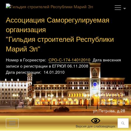
Ассоциация Саморегулируемая
организация
"Гильдия строителей Республики
Марий Эл"
Номер в Госреестре:
СРО-С-174-14012010
Дата внесения
записи о регистрации в ЕГРЮЛ 06.11.2008
Дата регистрации: 14.01.2010
(8362) 381-381
Республика Марий Эл
г.Йошкар-Ола
ул.Петрова, д.28
Поиск
Toggle
Версия для слабовидящих
navigation