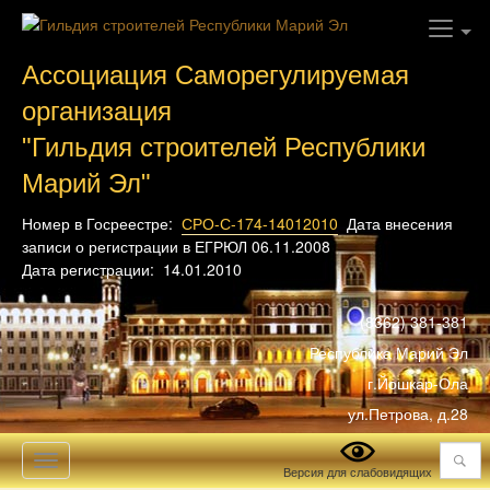
Ассоциация Саморегулируемая
организация
"Гильдия строителей Республики
Марий Эл"
Номер в Госреестре:
СРО-С-174-14012010
Дата внесения
записи о регистрации в ЕГРЮЛ 06.11.2008
Дата регистрации: 14.01.2010
(8362) 381-381
Республика Марий Эл
г.Йошкар-Ола
ул.Петрова, д.28
Поиск
Toggle
Версия для слабовидящих
navigation