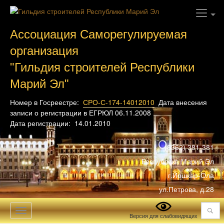
Ассоциация Саморегулируемая
организация
"Гильдия строителей Республики
Марий Эл"
Номер в Госреестре:
СРО-С-174-14012010
Дата внесения
записи о регистрации в ЕГРЮЛ 06.11.2008
Дата регистрации: 14.01.2010
(8362) 381-381
Республика Марий Эл
г.Йошкар-Ола
ул.Петрова, д.28
Поиск
Toggle
Версия для слабовидящих
navigation